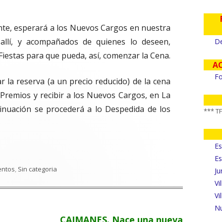
nte, esperará a los Nuevos Cargos en nuestra
allí, y acompañados de quienes lo deseen,
De
 Fiestas para que pueda, así, comenzar la Cena.
A
Fo
 la reserva (a un precio reducido) de la cena
e Premios y recibir a los Nuevos Cargos, en La
ntinuación se procederá a lo Despedida de los
*** T
Es
Es
egorías
entos
,
Sin categoria
Ju
Vi
Vi
Nu
Artículo
CAIMANES. Nace una nueva