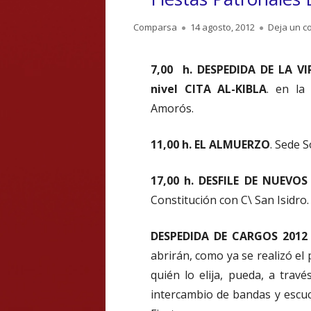
Autor
Publicado
Comparsa
14 agosto, 2012
Deja un c
el
7,00 h. DESPEDIDA DE LA V
nivel CITA AL-KIBLA
. en la
Amorós.
11,00 h. EL ALMUERZO
. Sede S
17,00 h. DESFILE DE NUEVO
Constitución con C\ San Isidro.
DESPEDIDA DE CARGOS 2012 
abrirán, como ya se realizó el
quién lo elija, pueda, a travé
intercambio de bandas y escuc