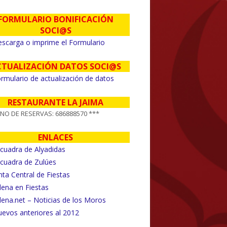
FORMULARIO BONIFICACIÓN
SOCI@S
scarga o imprime el Formulario
CTUALIZACIÓN DATOS SOCI@S
rmulario de actualización de datos
RESTAURANTE LA JAIMA
FNO DE RESERVAS: 686888570 ***
ENLACES
cuadra de Alyadidas
cuadra de Zulúes
nta Central de Fiestas
llena en Fiestas
llena.net – Noticias de los Moros
evos anteriores al 2012