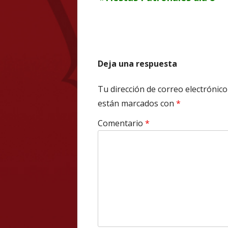
Navegación
anterior
de
entradas
Deja una respuesta
Tu dirección de correo electrónico
están marcados con
*
Comentario
*