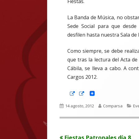
Fiestas.
La Banda de Música, no obsta
Sede Social para que desde 
desfilen hasta nuestra Sala de
Como siempre, se debe realizar
que tras la lectura del Acta d
Cábila, se lleva a cabo. A co
Cargos 2012.
Abrir
Abrir
en
en
una
una
Publicado
Autor
Cat
14 agosto, 2012
Comparsa
Ev
ventana
ventana
nueva
nueva
el
Artículo
Fiestas Patronales día 8