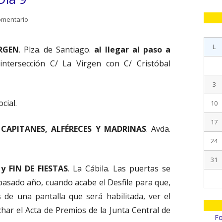
lat
CARGOS 2017
para Fiestas Patronales Día 9
omentario
pri
CARGOS 2016
L
CARGOS 2015
IRGEN
. Plza. de Santiago.
al llegar al paso a
 intersección C/ La Virgen con C/ Cristóbal
CARGOS 2014
3
CARGOS 2013
ocial.
10
CARGOS 2012
17
S CAPITANES, ALFÉRECES Y MADRINAS
. Avda.
CARGOS 2011
24
31
y FIN DE FIESTAS
. La Cábila. Las puertas se
 pasado año, cuando acabe el Desfile para que,
s de una pantalla que será habilitada, ver el
har el Acta de Premios de la Junta Central de
Fo