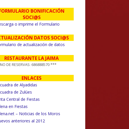
FORMULARIO BONIFICACIÓN
SOCI@S
scarga o imprime el Formulario
CTUALIZACIÓN DATOS SOCI@S
rmulario de actualización de datos
RESTAURANTE LA JAIMA
FNO DE RESERVAS: 686888570 ***
ENLACES
cuadra de Alyadidas
cuadra de Zulúes
nta Central de Fiestas
llena en Fiestas
llena.net – Noticias de los Moros
evos anteriores al 2012