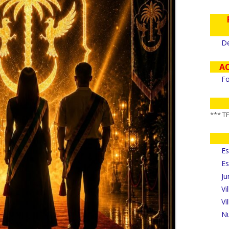
De
A
Fo
*** T
Es
Es
Ju
Vi
Vi
Nu