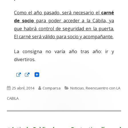
Como el año pasado, será necesario el
carné
de socio
para poder acceder a la Cábila, ya
que habrá control de seguridad en la puerta.
El carné será válido para socio y acompañante.
La consigna no varía año tras año: ir y
divertiros.
Abrir
Abrir
en
en
una
una
ventana
ventana
Publicado
Autor
Categorías
25 abril, 2014
Comparsa
Noticias
,
Reencuentro con LA
nueva
nueva
el
CABILA