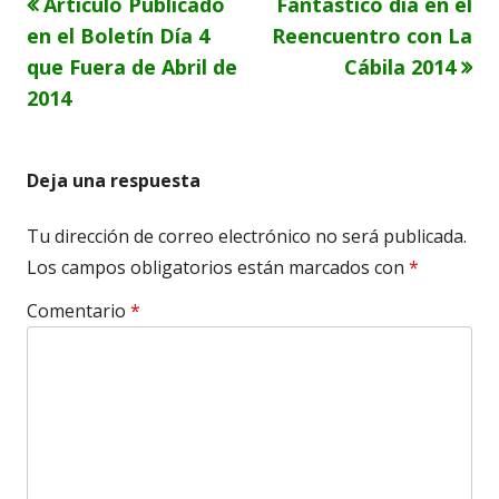
Artículo
Artículo
Articulo Publicado
Fantastico día en el
Navegación
anterior
siguiente
en el Boletín Día 4
Reencuentro con La
de
que Fuera de Abril de
Cábila 2014
2014
entradas
Deja una respuesta
Tu dirección de correo electrónico no será publicada.
Los campos obligatorios están marcados con
*
Comentario
*