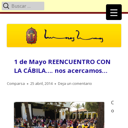
Buscar:
Menú
principal
Saltar
Moros Nuevos Villena
Página Oficial de la Comparsa de Moros Nuevos
al
contenido
1 de Mayo REENCUENTRO CON
LA CÁBILA…. nos acercamos…
Autor
Publicado
para 1 de Mayo REE
Comparsa
25 abril, 2014
Deja un comentario
el
C
o