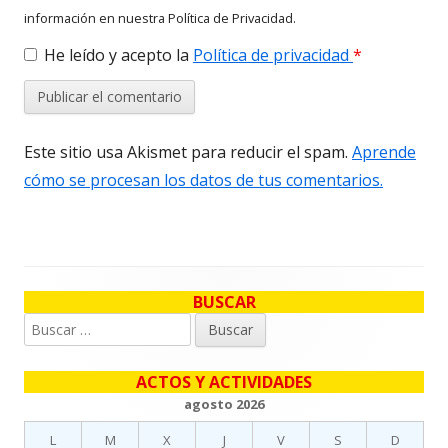
información en nuestra Política de Privacidad.
He leído y acepto la
Política de privacidad
*
Este sitio usa Akismet para reducir el spam.
Aprende
cómo se procesan los datos de tus comentarios.
BUSCAR
Barra
Buscar:
lateral
ACTOS Y ACTIVIDADES
principal
agosto 2026
L
M
X
J
V
S
D