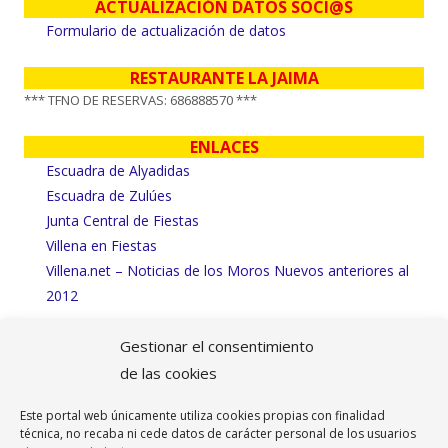
ACTUALIZACIÓN DATOS SOCI@S
Formulario de actualización de datos
RESTAURANTE LA JAIMA
*** TFNO DE RESERVAS: 686888570 ***
ENLACES
Escuadra de Alyadidas
Escuadra de Zulúes
Junta Central de Fiestas
Villena en Fiestas
Villena.net – Noticias de los Moros Nuevos anteriores al
2012
Gestionar el consentimiento
de las cookies
Contenido
Avisos Legales
del
Este portal web únicamente utiliza cookies propias con finalidad
Aviso Legal
técnica, no recaba ni cede datos de carácter personal de los usuarios