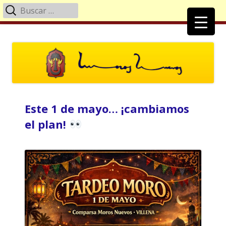
Buscar:
Menú
principal
Saltar
Moros Nuevos Villena
Página Oficial de la Comparsa de Moros Nuevos
al
contenido
Este 1 de mayo… ¡cambiamos
el plan!