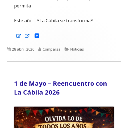
permita
Este año… *La Cábila se transforma*
Abrir
Abrir
en
en
una
una
ventana
ventana
Publicado
Autor
Categorías
28 abril, 2026
Comparsa
Noticias
nueva
nueva
el
1 de Mayo – Reencuentro con
La Cábila 2026