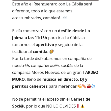
Este año el Reencuentro con La Cábila será
diferente, todo a lo que estamos
acostumbrados, cambiará…
El día comenzará con un
desfile desde La
Jaima a las 11:15h
para ir a La Cábila a
tomarnos el
aperitivo
y seguido de la
tradicional
comida.
Por la tarde disfrutaremos en compañía de
nuestr@s compañeros@s soci@s de la
comparsa Moros Nuevos, de un gran
TARDEO
MORO
, lleno de
música en directo, DJ y
perritos calientes
para merendar!
No se permitirá el acceso sin el
Carnet de
Soci@,
por lo que NO LO OLVIDES