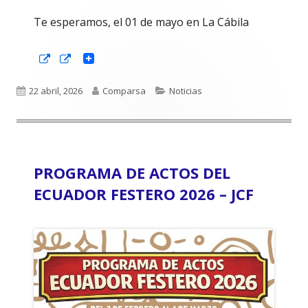
Te esperamos, el 01 de mayo en La Cábila
Abrir
Abrir
en
en
una
una
ventana
ventana
Publicado
Autor
Categorías
22 abril, 2026
Comparsa
Noticias
nueva
nueva
el
PROGRAMA DE ACTOS DEL
ECUADOR FESTERO 2026 – JCF