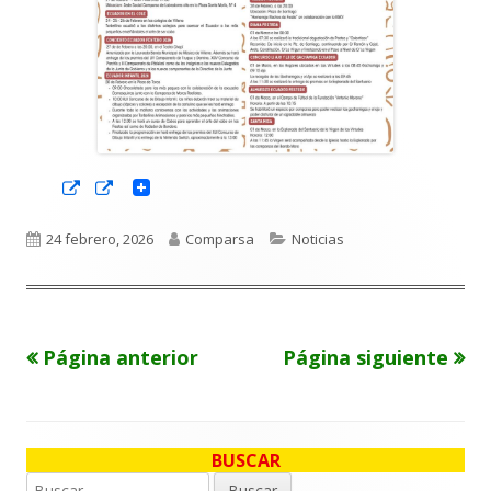
Abrir
Abrir
en
en
una
una
ventana
ventana
Publicado
Autor
Categorías
24 febrero, 2026
Comparsa
Noticias
nueva
nueva
el
Página anterior
Página siguiente
Paginación
de
entradas
BUSCAR
Barra
Buscar: