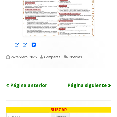
Abrir
Abrir
en
en
una
una
ventana
ventana
Publicado
Autor
Categorías
24 febrero, 2026
Comparsa
Noticias
nueva
nueva
el
Página anterior
Página siguiente
Paginación
de
entradas
BUSCAR
Barra
Buscar: