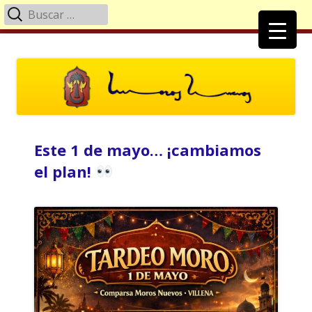
Buscar:
Menú
principal
Saltar
Moros Nuevos Villena
Página Oficial de la Comparsa de Moros Nuevos
al
contenido
Este 1 de mayo… ¡cambiamos
el plan!