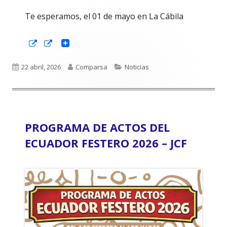
Te esperamos, el 01 de mayo en La Cábila
Abrir
Abrir
en
en
una
una
ventana
ventana
Publicado
Autor
Categorías
22 abril, 2026
Comparsa
Noticias
nueva
nueva
el
PROGRAMA DE ACTOS DEL
ECUADOR FESTERO 2026 – JCF