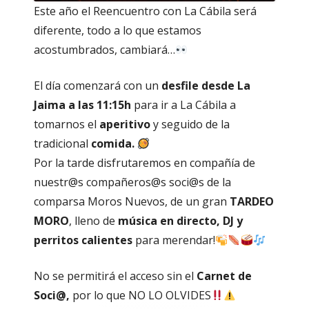
Este año el Reencuentro con La Cábila será
diferente, todo a lo que estamos
acostumbrados, cambiará…
El día comenzará con un
desfile desde La
Jaima a las 11:15h
para ir a La Cábila a
tomarnos el
aperitivo
y seguido de la
tradicional
comida.
Por la tarde disfrutaremos en compañía de
nuestr@s compañeros@s soci@s de la
comparsa Moros Nuevos, de un gran
TARDEO
MORO
, lleno de
música en directo, DJ y
perritos calientes
para merendar!
No se permitirá el acceso sin el
Carnet de
Soci@,
por lo que NO LO OLVIDES