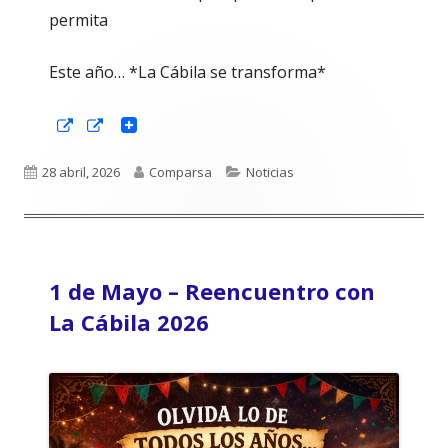
permita
Este año… *La Cábila se transforma*
Abrir
Abrir
en
en
una
una
ventana
ventana
Publicado
Autor
Categorías
28 abril, 2026
Comparsa
Noticias
nueva
nueva
el
1 de Mayo – Reencuentro con
La Cábila 2026