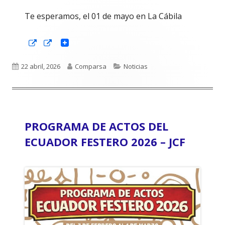
Te esperamos, el 01 de mayo en La Cábila
Abrir
Abrir
en
en
una
una
ventana
ventana
Publicado
Autor
Categorías
22 abril, 2026
Comparsa
Noticias
nueva
nueva
el
PROGRAMA DE ACTOS DEL
ECUADOR FESTERO 2026 – JCF