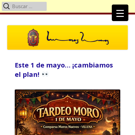
Buscar:
Menú
principal
Saltar
Moros Nuevos Villena
Página Oficial de la Comparsa de Moros Nuevos
al
contenido
Este 1 de mayo… ¡cambiamos
el plan!