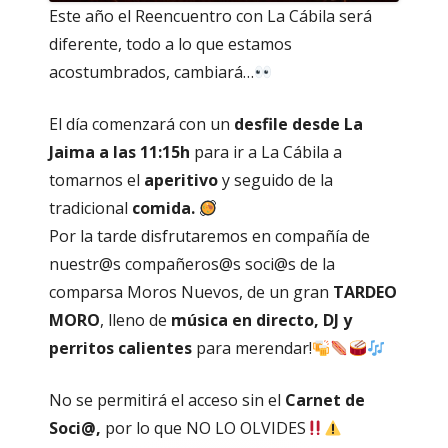
Este año el Reencuentro con La Cábila será
diferente, todo a lo que estamos
acostumbrados, cambiará…
El día comenzará con un
desfile desde La
Jaima a las 11:15h
para ir a La Cábila a
tomarnos el
aperitivo
y seguido de la
tradicional
comida.
Por la tarde disfrutaremos en compañía de
nuestr@s compañeros@s soci@s de la
comparsa Moros Nuevos, de un gran
TARDEO
MORO
, lleno de
música en directo, DJ y
perritos calientes
para merendar!
No se permitirá el acceso sin el
Carnet de
Soci@,
por lo que NO LO OLVIDES