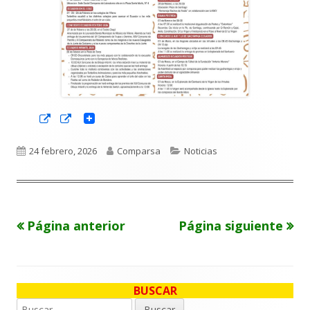
Abrir
Abrir
en
en
una
una
ventana
ventana
Publicado
Autor
Categorías
24 febrero, 2026
Comparsa
Noticias
nueva
nueva
el
Página anterior
Página siguiente
Paginación
de
entradas
BUSCAR
Barra
Buscar: