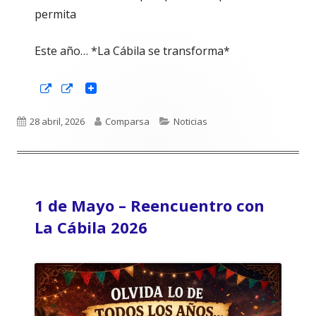
permita
Este año… *La Cábila se transforma*
Abrir
Abrir
en
en
una
una
ventana
ventana
Publicado
Autor
Categorías
28 abril, 2026
Comparsa
Noticias
nueva
nueva
el
1 de Mayo – Reencuentro con
La Cábila 2026