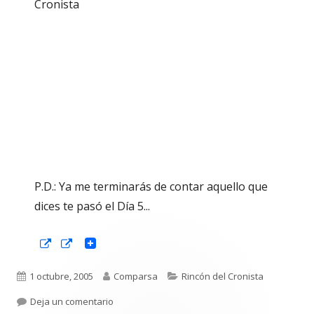
Cronista
P.D.: Ya me terminarás de contar aquello que
dices te pasó el Día 5...
Abrir
Abrir
en
en
una
una
ventana
ventana
Publicado
Autor
Categorías
1 octubre, 2005
Comparsa
Rincón del Cronista
nueva
nueva
el
para ESTA CARTA ES PARA TI. CRÓNICA 2005
Deja un comentario