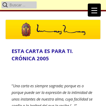
Buscar:
Menú
principal
Saltar
Moros Nuevos Villena
Página Oficial de la Comparsa de Moros Nuevos
al
contenido
ESTA CARTA ES PARA TI.
CRÓNICA 2005
“
Una carta es siempre sagrada; porque es o
porque puede ser la expresión de la intimidad de
unos instantes de nuestra alma, cuya facilidad se
confía a la lealtad del que la recibe [...]”