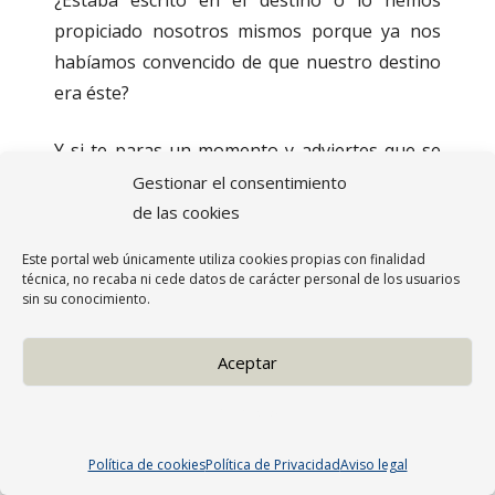
¿Estaba escrito en el destino o lo hemos
propiciado nosotros mismos porque ya nos
habíamos convencido de que nuestro destino
era éste?
Y si te paras un momento y adviertes que se
daban muchas circunstancias como que la
Gestionar el consentimiento
Comparsa estaba compuesta por jóvenes,
de las cookies
como ocurre hoy en día, dinámicos y con
Este portal web únicamente utiliza cookies propias con finalidad
ganas de pasarlo bien, que teníamos un local
técnica, no recaba ni cede datos de carácter personal de los usuarios
sin su conocimiento.
idóneo como era el solar de Celiberti, el cual
fue cedido gratuitamente por los señores
Aceptar
Mateo Mora, Celiberti y Parra, y que, entre
miles de puntos más, todo ha sido preparado
Denegar
con infinito amor, ¿no tendremos una
confianza mayor que si de otra manera fuera?
Política de cookies
Política de Privacidad
Aviso legal
¿Y quizá no tomemos este reto, como en otras