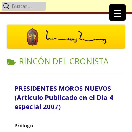
Buscar:
Menú
principal
Saltar
Moros Nuevos Villena
Página Oficial de la Comparsa de Moros Nuevos
al
contenido
CATEGORÍA:
RINCÓN DEL CRONISTA
PRESIDENTES MOROS NUEVOS
(Artículo Publicado en el Día 4
especial 2007)
Prólogo