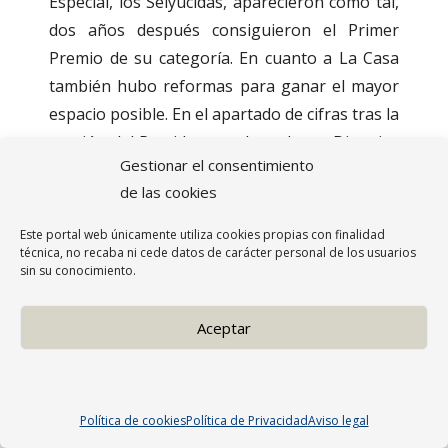
Especial, los Selyúcidas, aparecieron como tal,
dos años después consiguieron el Primer
Premio de su categoría. En cuanto a La Casa
también hubo reformas para ganar el mayor
espacio posible. En el apartado de cifras tras la
gestión del Presidente y de su Junta Directiva
Gestionar el consentimiento
mucho se habló, se produjeron cincuenta y
de las cookies
cinco intervenciones el día de su cese
reglamentario que, en su mayoría,
Este portal web únicamente utiliza cookies propias con finalidad
reprobaban el resultado del ejercicio.
técnica, no recaba ni cede datos de carácter personal de los usuarios
sin su conocimiento.
Vicente Rodes Amorós ocupó el cargo de
Aceptar
Presidente desde 1988 hasta 1993. Sus tres
mandatos estuvieron caracterizados por el
Denegar
gran resurgimiento que experimentó la
Comparsa en gran cantidad de aspectos.
Política de cookies
Política de Privacidad
Aviso legal
Comenzó con la operación “Luna de Plata” y