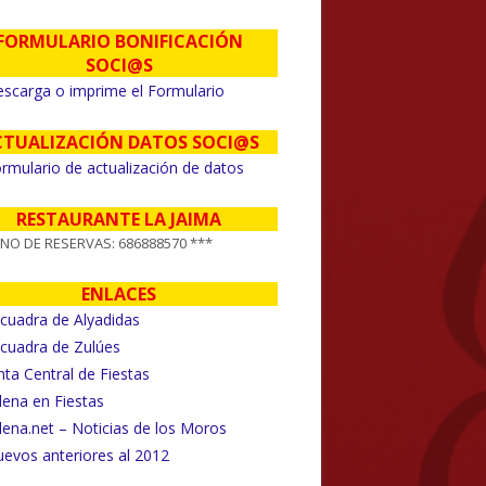
FORMULARIO BONIFICACIÓN
SOCI@S
scarga o imprime el Formulario
CTUALIZACIÓN DATOS SOCI@S
rmulario de actualización de datos
RESTAURANTE LA JAIMA
FNO DE RESERVAS: 686888570 ***
ENLACES
FESTERO 2012
cuadra de Alyadidas
cuadra de Zulúes
nta Central de Fiestas
llena en Fiestas
llena.net – Noticias de los Moros
evos anteriores al 2012