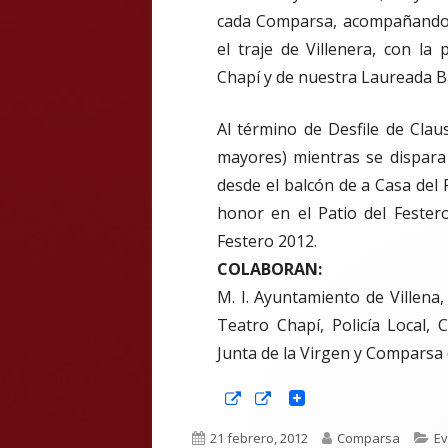
cada Comparsa, acompañando 
el traje de Villenera, con la
Chapí y de nuestra Laureada B
Al término de Desfile de Cla
mayores) mientras se dispara
desde el balcón de a Casa del 
honor en el Patio del Fester
Festero 2012.
COLABORAN:
M. I. Ayuntamiento de Villena,
Teatro Chapí, Policía Local,
Junta de la Virgen y Compars
Abrir
Abrir
en
en
una
una
Publicado
Autor
Ca
21 febrero, 2012
Comparsa
Ev
ventana
ventana