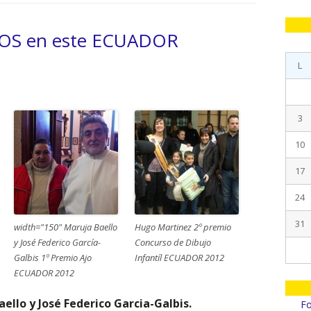
lat
CARGOS 2017
pri
OS en este ECUADOR
CARGOS 2016
L
CARGOS 2015
CARGOS 2014
3
CARGOS 2013
10
CARGOS 2012
17
CARGOS 2011
24
31
width="150" Maruja Baello
Hugo Martinez 2º premio
y José Federico García-
Concurso de Dibujo
Galbis 1º Premio Ajo
Infantíl ECUADOR 2012
ECUADOR 2012
ello y José Federico Garcia-Galbis.
Fo