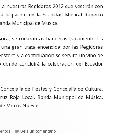
a nuestras Regidoras 2012 que vestirán con
 participación de la Sociedad Musical Ruperto
anda Municipal de Música.
usura, se rodarán as banderas (solamente los
 una gran traca encendida por las Regidoras
Festero y a continuación se servirá un vino de
o donde concluirá la celebración del Ecuador
 Concejalía de Fiestas y Concejalía de Cultura,
 Cruz Roja Local, Banda Municipal de Música,
a de Moros Nuevos.
tegorías
para Desfile de Clausura del Ecuador Fest
entos
Deja un comentario