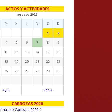
eral
ACTOS Y ACTIVIDADES
ncipal
agosto 2026
M
X
J
V
S
D
1
2
4
5
6
7
8
9
11
12
13
14
15
16
18
19
20
21
22
23
25
26
27
28
29
30
« Jul
Sep »
CARROZAS 2026
rmulario Carrozas 2026
0