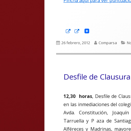
Pincha aquí para ver puntuac
Abrir
Abrir
en
en
una
una
Publicado
Autor
Ca
26 febrero, 2012
Comparsa
No
ventana
ventana
nueva
nueva
el
Desfile de Clausur
12,30 horas
, Desfile de Clau
en las inmediaciones del colegi
Avda. Constitución, Joaquí
Tarruella y P aza de Santiag
Alféreces y Madrinas, mayores 