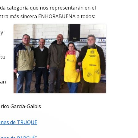
da categoría que nos representarán en el
estra más sincera ENHORABUENA a todos
:
 y
rtu
uan
rico García-Galbis
iones de TRUQUE