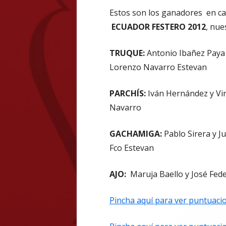
Estos son los ganadores en ca
ECUADOR FESTERO 2012
, nu
TRUQUE:
Antonio Ibañez Paya
Lorenzo Navarro Estevan
PARCHÍS:
Iván Hernández y Vi
Navarro
GACHAMIGA:
Pablo Sirera y J
Fco Estevan
AJO:
Maruja Baello y José Fede
Pincha aquí para ver puntuac