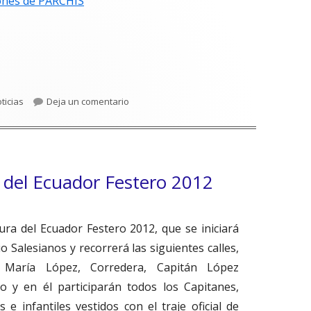
iones de PARCHÍS
tegorías
para GANADORES ECUADOR INTERNO 2012
ticias
Deja un comentario
a del Ecuador Festero 2012
sura del Ecuador Festero 2012, que se iniciará
o Salesianos y recorrerá las siguientes calles,
n María López, Corredera, Capitán López
o y en él participarán todos los Capitanes,
e infantiles vestidos con el traje oficial de